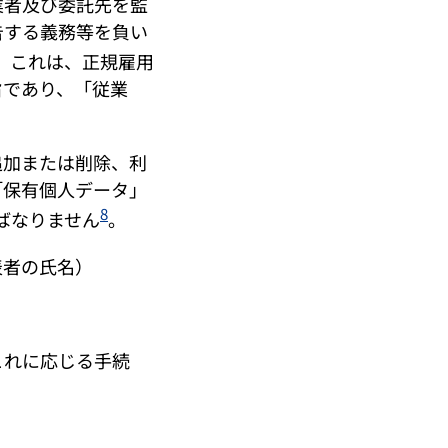
業者及び委託先を監
告する義務等を負い
、これは、正規雇用
旨であり、「従業
加または削除、利
「保有個人データ」
8
ばなりません
。
表者の氏名）
これに応じる手続