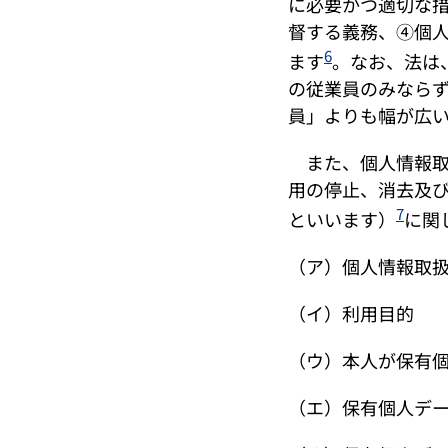
に必要かつ適切な
督する義務、④個
6
ます
。なお、法は
の従業員のみなら
員」よりも幅が広
また、個人情報取
用の停止、消去及
7
といいます）
に関
（ア）個人情報取
（イ）利用目的
（ウ）本人が保有
（エ）保有個人デ