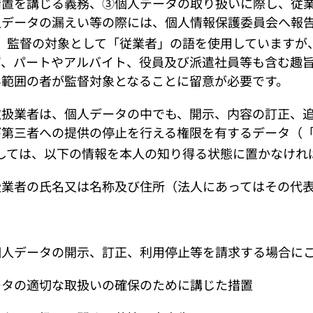
措置を講じる義務、③個人データの取り扱いに際し、従
人データの漏えい等の際には、個人情報保護委員会へ報
、監督の対象として「従業者」の語を使用していますが
ず、パートやアルバイト、役員及び派遣社員等も含む趣
い範囲の者が監督対象となることに留意が必要です。
扱業者は、個人データの中でも、開示、内容の訂正、追
び第三者への提供の停止を行える権限を有するデータ（
しては、以下の情報を本人の知り得る状態に置かなけれ
扱業者の氏名又は名称及び住所（法人にあってはその代
個人データの開示、訂正、利用停止等を請求する場合に
ータの適切な取扱いの確保のために講じた措置