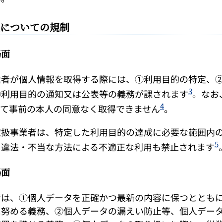
についての規制
場面
者が個人情報を取得する際には、①利用目的の特定、②
3
③利用目的の通知又は公表等の義務が課されます
。なお
4
して事前の本人の同意なく取得できません
。
扱事業者は、特定した利用目的の達成に必要な範囲内
5
、違法・不当な方法による不適正な利用も禁止されます
場面
は、①個人データを正確かつ最新の内容に保つとともに
に努める義務、②個人データの漏えい防止等、個人デー