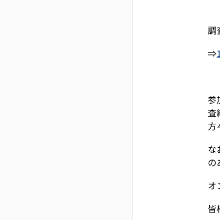
調
⇒
参
査
方
な
の
オ
皆