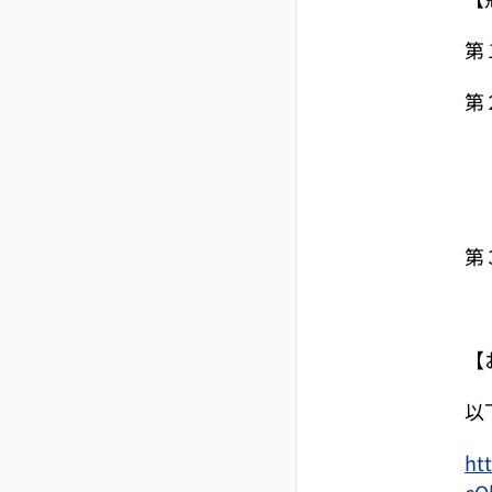
第
第
パ
第
【
以
ht