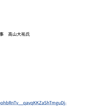
事 高山大祐氏
b9bohbRnTv__qavqKKZaShTmguDj-