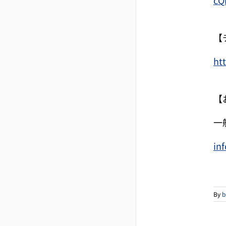
cQ
【
ht
【
一
in
By
b