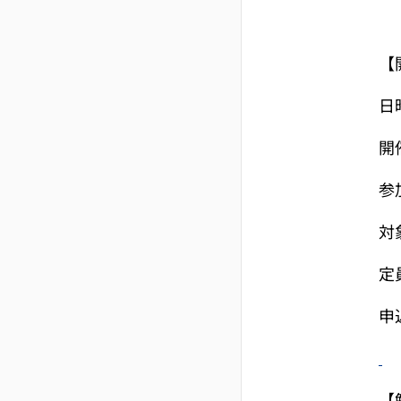
【
日
開
参
対
定
申
【