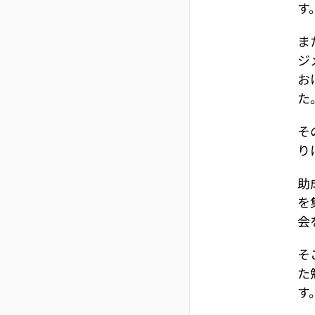
す
ま
ジ
お
た
そ
り
助
を
会
そ
た
す