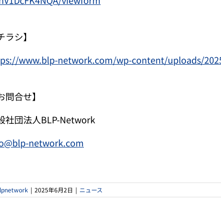
hV1DcFK4NQA/viewform
チラシ】
tps://www.blp-network.com/wp-content/uploads/202
お問合せ】
般社団法人BLP-Network
fo@blp-network.com
lpnetwork
|
2025年6月2日
|
ニュース