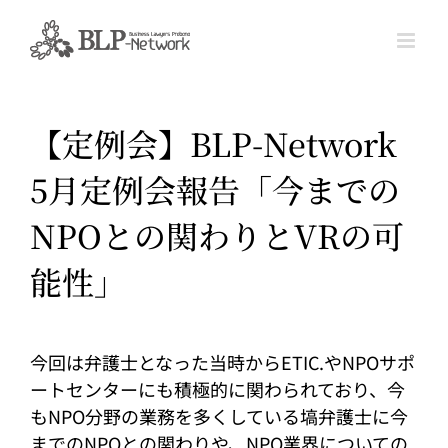
Skip
to
content
【定例会】BLP-Network
5月定例会報告「今までの
NPOとの関わりとVRの可
能性」
今回は弁護士となった当時からETIC.やNPOサポ
ートセンターにも積極的に関わられており、今
もNPO分野の業務を多くしている塙弁護士に今
までのNPOとの関わりや、NPO業界についての